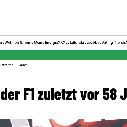
ars
Wohnen & Immo
Meine Energie
XXXLutz
Bürokratieabbau
Dating-Trends
letzt vor 58 Jahren
 der F1 zuletzt vor 58