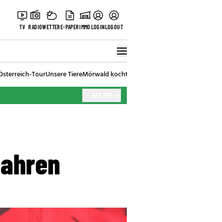
TV
RADIO
WETTER
E-PAPER
IMMO
LOGIN
LOGOUT
Österreich-Tour
Unsere Tiere
Mörwald kocht
Stark in den Tag
Best of Vienna
MEHR
 Jahren