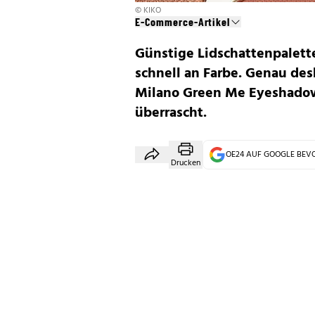
© KIKO
E-Commerce-Artikel
Günstige Lidschattenpalette
schnell an Farbe. Genau de
Milano Green Me Eyeshadow
überrascht.
OE24 AUF GOOGLE BE
Drucken