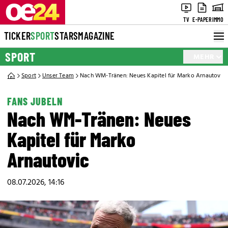
TV
E-PAPER
IMMO
TICKER
SPORT
STARS
MAGAZINE
SPORT
MEHR
Sport
Unser Team
Nach WM-Tränen: Neues Kapitel für Marko Arnautovic
FANS JUBELN
Nach WM-Tränen: Neues
Kapitel für Marko
Arnautovic
08.07.2026, 14:16