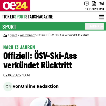
TV
E-PAPER
IMMO
TICKER
SPORT
STARS
MAGAZINE
SPORT
MEHR
Sport
Wintersport
Offiziell: ÖSV-Ski-Ass verkündet Rücktritt
NACH 13 JAHREN
Offiziell: ÖSV-Ski-Ass
verkündet Rücktritt
02.06.2026, 10:41
von
Online Redaktion
OR