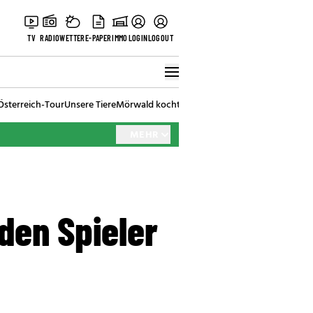
TV
RADIO
WETTER
E-PAPER
IMMO
LOGIN
LOGOUT
Österreich-Tour
Unsere Tiere
Mörwald kocht
Stark in den Tag
Best of Vienna
MEHR
den Spieler