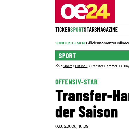
TICKER
SPORT
STARS
MAGAZINE
SONDERTHEMEN:
Glücksmomente
Onlinec
SPORT
Sport
Fussball
Transfer-Hammer: FC Baye
OFFENSIV-STAR
Transfer-Ha
der Saison
02.06.2026, 10:29