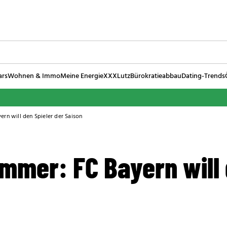
ars
Wohnen & Immo
Meine Energie
XXXLutz
Bürokratieabbau
Dating-Trends
rn will den Spieler der Saison
mmer: FC Bayern will 