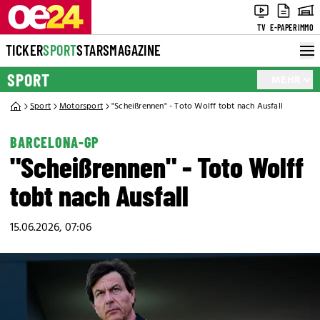
TV
E-PAPER
IMMO
TICKER
SPORT
STARS
MAGAZINE
SPORT
MEHR
Sport
Motorsport
"Scheißrennen" - Toto Wolff tobt nach Ausfall
BARCELONA-GP
"Scheißrennen" - Toto Wolff
tobt nach Ausfall
15.06.2026, 07:06