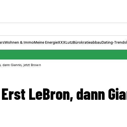
ars
Wohnen & Immo
Meine Energie
XXXLutz
Bürokratieabbau
Dating-Trends
n, dann Giannis, jetzt Brown
Erst LeBron, dann Gian