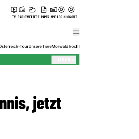
TV
RADIO
WETTER
E-PAPER
IMMO
LOGIN
LOGOUT
Österreich-Tour
Unsere Tiere
Mörwald kocht
Stark in den Tag
Best of Vienna
MEHR
nis, jetzt