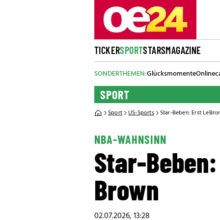
TICKER
SPORT
STARS
MAGAZINE
SONDERTHEMEN:
Glücksmomente
Onlinec
SPORT
Sport
US-Sports
Star-Beben: Erst LeBro
NBA-WAHNSINN
Star-Beben: 
Brown
02.07.2026, 13:28