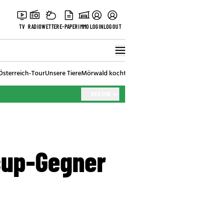
TV
RADIO
WETTER
E-PAPER
IMMO
LOGIN
LOGOUT
Österreich-Tour
Unsere Tiere
Mörwald kocht
Stark in den Tag
Best of Vienna
MEHR
cup-Gegner