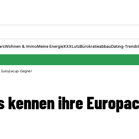
ars
Wohnen & Immo
Meine Energie
XXXLutz
Bürokratieabbau
Dating-Trends
e Europacup-Gegner
s kennen ihre Europa