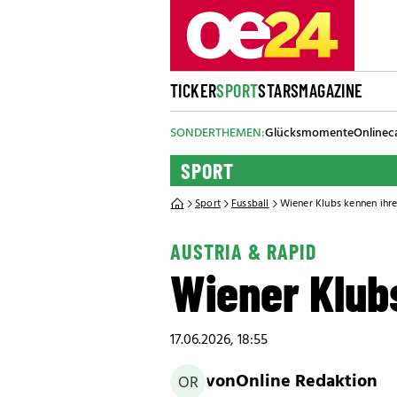
TICKER
SPORT
STARS
MAGAZINE
SONDERTHEMEN:
Glücksmomente
Onlinec
SPORT
Sport
Fussball
Wiener Klubs kennen ihr
AUSTRIA & RAPID
Wiener Klub
17.06.2026, 18:55
von
Online Redaktion
OR