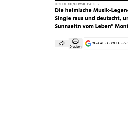
© YOUTUBE/HERWIG PAUKER
Die heimische Musik-Legen
Single raus und deutscht, u
Sunnseitn vom Leben" Mont
OE24 AUF GOOGLE BE
Drucken