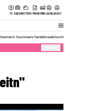
TV
RADIO
WETTER
E-PAPER
IMMO
LOGIN
LOGOUT
Österreich-Tour
Unsere Tiere
Mörwald kocht
Stark in den Tag
Best of Vienna
MEHR
eitn"