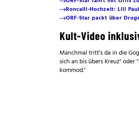
ORF-Star fährt mit Öffis 
Roncalli-Hochzeit: Lili P
ORF-Star packt über Drog
Kult-Video inklusi
Manchmal tritt’s da in die Gog
sich an bis übers Kreuz" oder "
kommod."