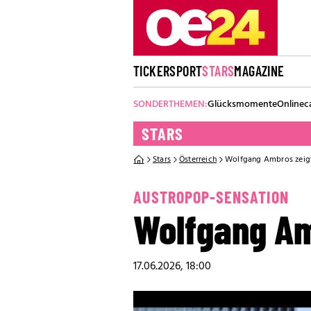
TICKER
SPORT
STARS
MAGAZINE
SONDERTHEMEN:
Glücksmomente
Onlinec
STARS
Stars
Österreich
Wolfgang Ambros zeigt 
AUSTROPOP-SENSATION
Wolfgang Am
17.06.2026, 18:00