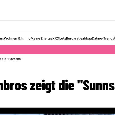
ars
Wohnen & Immo
Meine Energie
XXXLutz
Bürokratieabbau
Dating-Trends
die "Sunnseitn"
bros zeigt die "Sunns