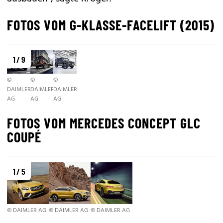
FOTOS VOM G-KLASSE-FACELIFT (2015)
1 / 9
©
©
©
DAIMLER
DAIMLER
DAIMLER
AG
AG
AG
FOTOS VOM MERCEDES CONCEPT GLC
COUPÉ
1 / 5
© DAIMLER AG
© DAIMLER AG
© DAIMLER AG