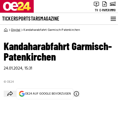
TV
E-PAPER
IMMO
TICKER
SPORT
STARS
MAGAZINE
Digital
Kandaharabfahrt Garmisch-Patenkirchen
Kandaharabfahrt Garmisch-
Patenkirchen
24.01.2024, 15:31
© OE24
OE24 AUF GOOGLE BEVORZUGEN