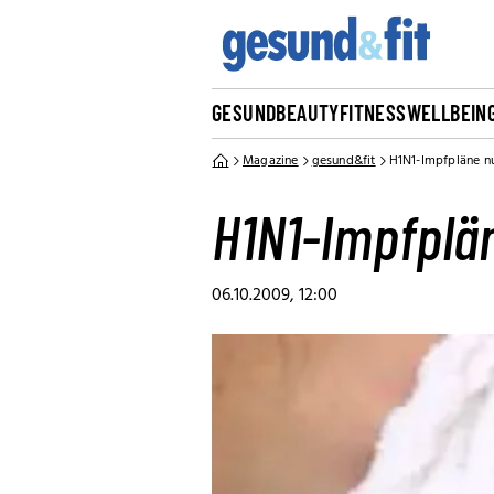
GESUND
BEAUTY
FITNESS
WELLBEIN
Magazine
gesund&fit
H1N1-Impfpläne nu
H1N1-Impfplän
06.10.2009, 12:00