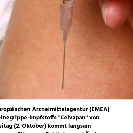
uropäischen Arzneimittelagentur (EMEA)
einegrippe-Impfstoffs "Celvapan" von
eitag (2. Oktober) kommt langsam