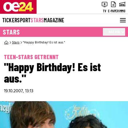
TV
E-PAPER
IMMO
TICKER
SPORT
STARS
MAGAZINE
STARS
MEHR
Stars
"Happy Birthday! Es ist aus."
TEEN-STARS GETRENNT
"Happy Birthday! Es ist
aus."
19.10.2007, 13:13