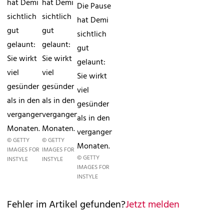
hat Demi
hat Demi
Die Pause
sichtlich
sichtlich
hat Demi
gut
gut
sichtlich
gelaunt:
gelaunt:
gut
Sie wirkt
Sie wirkt
gelaunt:
viel
viel
Sie wirkt
gesünder
gesünder
viel
als in den
als in den
gesünder
vergangenen
vergangenen
als in den
Monaten.
Monaten.
vergangenen
© GETTY
© GETTY
Monaten.
IMAGES FOR
IMAGES FOR
© GETTY
INSTYLE
INSTYLE
IMAGES FOR
INSTYLE
Fehler im Artikel gefunden?
Jetzt melden