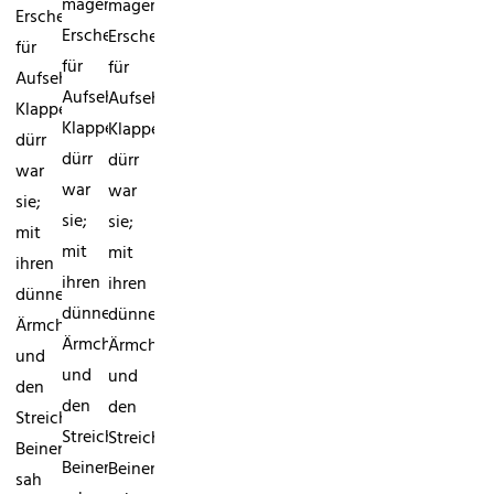
magere
magere
Erscheinung
Erscheinung
Erscheinung
für
für
für
Aufsehen.
Aufsehen.
Aufsehen.
Klapper-
Klapper-
Klapper-
dürr
dürr
dürr
war
war
war
sie;
sie;
sie;
mit
mit
mit
ihren
ihren
ihren
dünnen
dünnen
dünnen
Ärmchen
Ärmchen
Ärmchen
und
und
und
den
den
den
Streichholz-
Streichholz-
Streichholz-
Beinen
Beinen
Beinen
sah