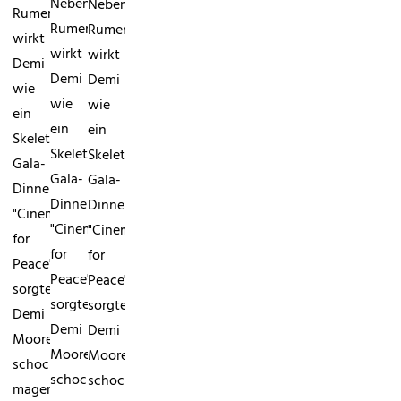
Neben
Neben
Rumer
Rumer
Rumer
wirkt
wirkt
wirkt
Demi
Demi
Demi
wie
wie
wie
ein
ein
ein
SkelettBeim
SkelettBeim
SkelettBeim
Gala-
Gala-
Gala-
Dinner
Dinner
Dinner
"Cinema
"Cinema
"Cinema
for
for
for
Peace"
Peace"
Peace"
sorgte
sorgte
sorgte
Demi
Demi
Demi
Moores
Moores
Moores
schockierend
schockierend
schockierend
magere