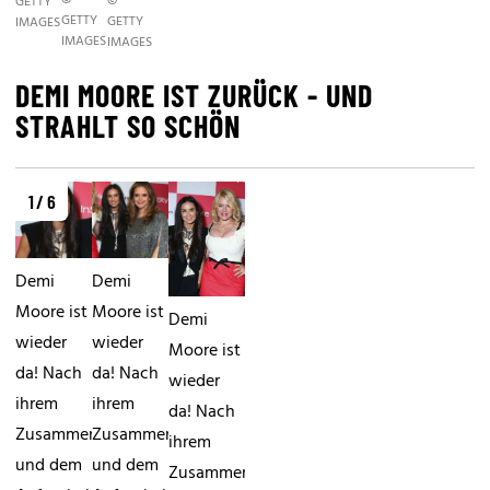
©
©
GETTY
GETTY
GETTY
IMAGES
IMAGES
IMAGES
DEMI MOORE IST ZURÜCK - UND
STRAHLT SO SCHÖN
1 / 6
Demi
Demi
Moore ist
Moore ist
Demi
wieder
wieder
Moore ist
da! Nach
da! Nach
wieder
ihrem
ihrem
da! Nach
Zusammenbruch
Zusammenbruch
ihrem
und dem
und dem
Zusammenbruch