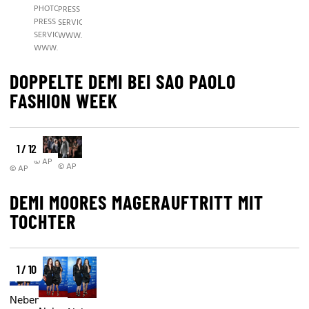
PHOTO
PRESS
PRESS
SERVICE,
SERVICE,
WWW.PHOTOPRESS.AT
WWW.PHOTOPRESS.AT
DOPPELTE DEMI BEI SAO PAOLO
FASHION WEEK
1 / 12
© AP
© AP
© AP
DEMI MOORES MAGERAUFTRITT MIT
TOCHTER
1 / 10
Neben