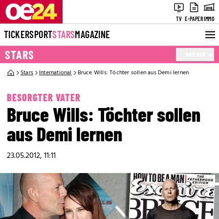
TV
E-PAPER
IMMO
TICKER
SPORT
STARS
MAGAZINE
STARS
MEHR
Stars
International
Bruce Wills: Töchter sollen aus Demi lernen
BESORGTER VATER
Bruce Wills: Töchter sollen
aus Demi lernen
23.05.2012, 11:11