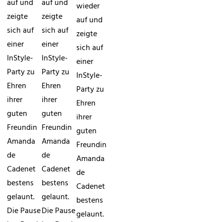
auf und
auf und
wieder
zeigte
zeigte
auf und
sich auf
sich auf
zeigte
einer
einer
sich auf
InStyle-
InStyle-
einer
Party zu
Party zu
InStyle-
Ehren
Ehren
Party zu
ihrer
ihrer
Ehren
guten
guten
ihrer
Freundin
Freundin
guten
Amanda
Amanda
Freundin
de
de
Amanda
Cadenet
Cadenet
de
bestens
bestens
Cadenet
gelaunt.
gelaunt.
bestens
Die Pause
Die Pause
gelaunt.