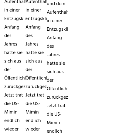
Aufenthalt
Aufenthalt
und dem
in einer
in einer
Aufenthalt
Entzugsklinik
Entzugsklinik
in einer
Anfang
Anfang
Entzugsklinik
des
des
Anfang
Jahres
Jahres
des
hatte sie
hatte sie
Jahres
sich aus
sich aus
hatte sie
der
der
sich aus
Öffentlichkeit
Öffentlichkeit
der
zurückgezogen.
zurückgezogen.
Öffentlichkeit
Jetzt trat
Jetzt trat
zurückgezogen.
die US-
die US-
Jetzt trat
Mimin
Mimin
die US-
endlich
endlich
Mimin
wieder
wieder
endlich