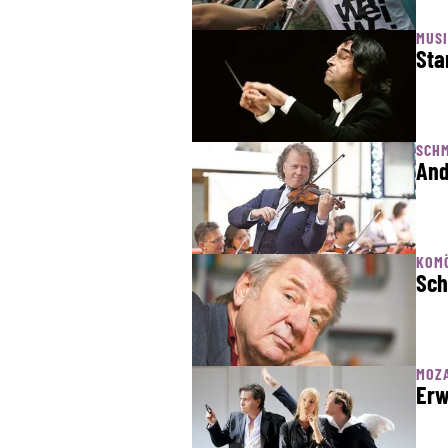
MUSI
Sta
SCH
And
KOMÖ
Sch
MOZA
Erw