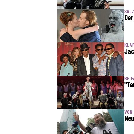
SALZ
Der
KLAP
Jac
BEIF
"Ta
VON 
Neu