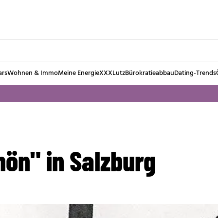
ars
Wohnen & Immo
Meine Energie
XXXLutz
Bürokratieabbau
Dating-Trends
ön" in Salzburg