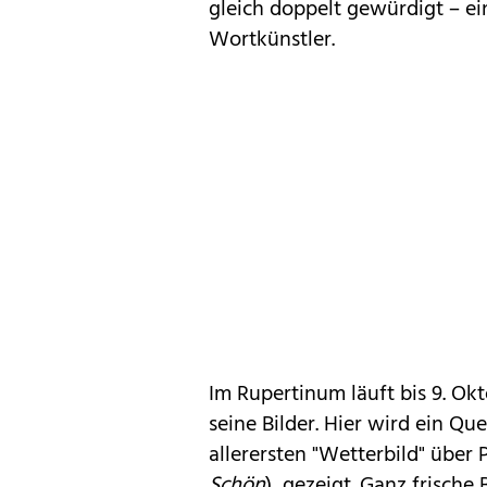
gleich doppelt gewürdigt – ein
Wortkünstler.
Im Rupertinum läuft bis 9. Ok
seine Bilder. Hier wird ein Qu
allerersten "Wetterbild" über P
Schön
), gezeigt. Ganz frische 