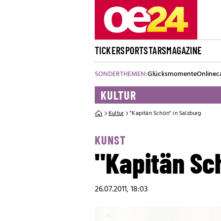
TICKER
SPORT
STARS
MAGAZINE
SONDERTHEMEN:
Glücksmomente
Onlinec
KULTUR
Kultur
"Kapitän Schön" in Salzburg
KUNST
"Kapitän Sch
26.07.2011, 18:03