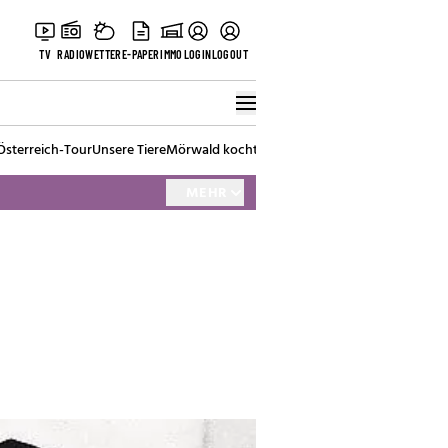
TV
RADIO
WETTER
E-PAPER
IMMO
LOGIN
LOGOUT
Österreich-Tour
Unsere Tiere
Mörwald kocht
Stark in den Tag
Best of Vienna
MEHR