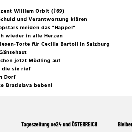
ent William Orbit (†69)
 Schuld und Verantwortung klären
opstars meiden das "Happel"
ch wieder in alle Herzen
sen-Torte für Cecilia Bartoli in Salzburg
r Gänsehaut
chen jetzt Mödling auf
 die sie rief
n Dorf
te Bratislava beben!
Tageszeitung oe24 und ÖSTERREICH
Bleibe