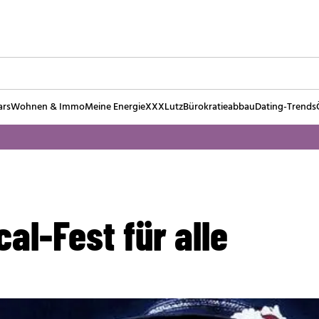
ars
Wohnen & Immo
Meine Energie
XXXLutz
Bürokratieabbau
Dating-Trends
al-Fest für alle