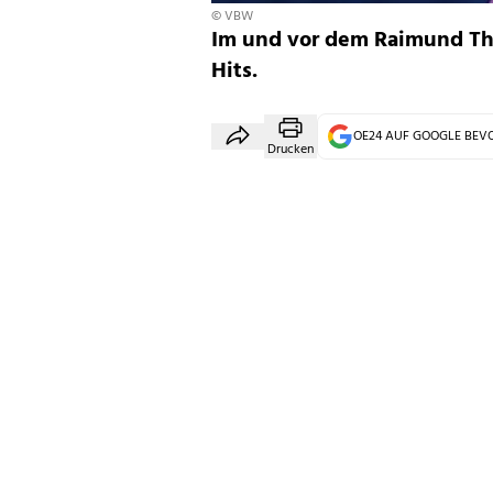
© VBW
Im und vor dem Raimund The
Hits.
OE24 AUF GOOGLE BE
Drucken