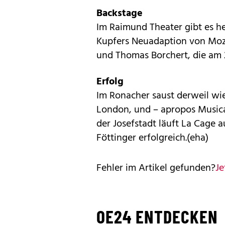
Backstage
Im Raimund Theater gibt es h
Kupfers Neuadaption von Moza
und Thomas Borchert, die am 2
Erfolg
Im Ronacher saust derweil wi
London, und – apropos Musica
der Josefstadt läuft La Cage 
Föttinger erfolgreich.(eha)
Fehler im Artikel gefunden?
Je
OE24 ENTDECKEN