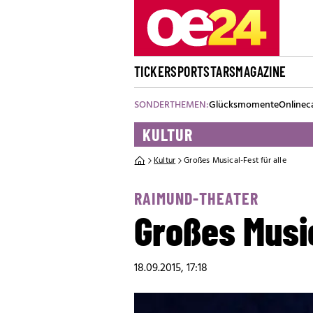
TICKER
SPORT
STARS
MAGAZINE
SONDERTHEMEN:
Glücksmomente
Onlinec
KULTUR
Kultur
Großes Musical-Fest für alle
RAIMUND-THEATER
Großes Music
18.09.2015, 17:18