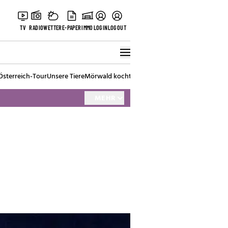
TV
RADIO
WETTER
E-PAPER
IMMO
LOGIN
LOGOUT
Österreich-Tour
Unsere Tiere
Mörwald kocht
Stark in den Tag
Best of Vienna
MEHR