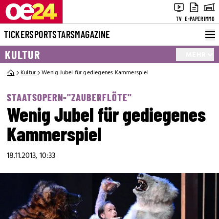
TV
E-PAPER
IMMO
TICKER
SPORT
STARS
MAGAZINE
KULTUR
MEHR
Kultur
Wenig Jubel für gediegenes Kammerspiel
STAATSOPERN-"ZAUBERFLÖTE"
Wenig Jubel für gediegenes
Kammerspiel
18.11.2013, 10:33