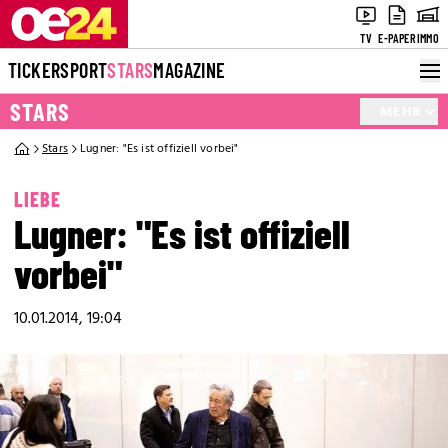
TV
E-PAPER
IMMO
TICKER
SPORT
STARS
MAGAZINE
STARS
MEHR
Stars
Lugner: "Es ist offiziell vorbei"
LIEBE
Lugner: "Es ist offiziell
vorbei"
10.01.2014, 19:04