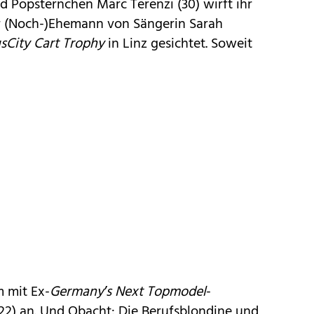
 Popsternchen Marc Terenzi (30) wirft ihr
 (Noch-)Ehemann von Sängerin Sarah
sCity Cart Trophy
in Linz gesichtet. Soweit
m mit Ex-
Germany’s Next Topmodel
-
(22) an. Und Obacht: Die Berufsblondine und