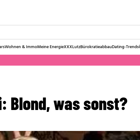
ars
Wohnen & Immo
Meine Energie
XXXLutz
Bürokratieabbau
Dating-Trends
i: Blond, was sonst?