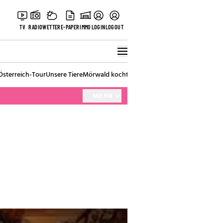
TV
RADIO
WETTER
E-PAPER
IMMO
LOGIN
LOGOUT
Österreich-Tour
Unsere Tiere
Mörwald kocht
Stark in den Tag
Best of Vienna
MEHR