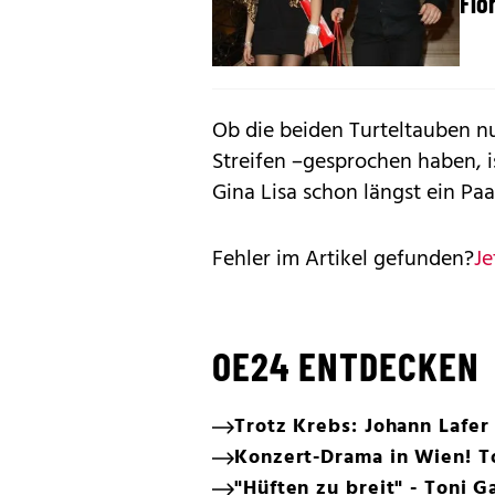
Flo
Ob die beiden Turteltauben nu
Streifen –gesprochen haben, i
Gina Lisa schon längst ein Paa
Fehler im Artikel gefunden?
Je
OE24 ENTDECKEN
Trotz Krebs: Johann Lafer
Konzert-Drama in Wien! T
"Hüften zu breit" - Toni G