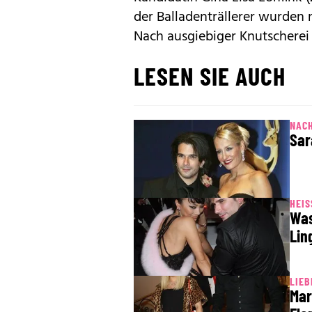
der Balladenträllerer wurden
Nach ausgiebiger Knutscherei 
LESEN SIE AUCH
NAC
Sar
HEIS
Was
Lin
LIEB
Mar