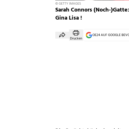
© GETTY IMAGES
Sarah Connors (Noch-)Gatte
Gina Lisa !
OE24 AUF GOOGLE BE
Drucken