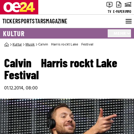
TV
E-PAPER
IMMO
TICKER
SPORT
STARS
MAGAZINE
KULTUR
MEHR
Kultur
Musik
Calvin Harris rockt Lake Festival
Calvin Harris rockt Lake
Festival
01.12.2014, 08:00