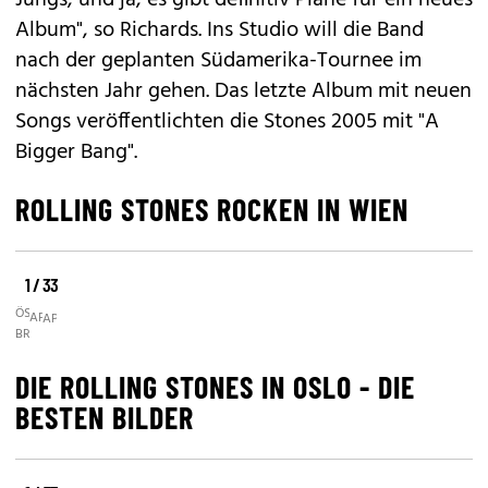
Jungs, und ja, es gibt definitiv Pläne für ein neues
Album", so
Richards
. Ins Studio will die Band
nach der geplanten Südamerika-Tournee im
nächsten Jahr gehen. Das letzte Album mit neuen
Songs veröffentlichten die Stones 2005 mit "A
Bigger Bang".
ROLLING STONES ROCKEN IN WIEN
1 / 33
©
©
©
ÖSTERREICH/
APA
APA
BRUNA
DIE ROLLING STONES IN OSLO - DIE
BESTEN BILDER