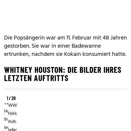
Die Popsängerin war am 11. Februar mit 48 Jahren
gestorben. Sie war in einer Badewanne
ertrunken, nachdem sie Kokain konsumiert hatte.
WHITNEY HOUSTON: DIE BILDER IHRES
LETZTEN AUFTRITTS
1 / 29
Whitney
Whitney
Whitney
Houston:
Houston:
Houston:
Ihr
Ihr
Ihr
letzter
letzter
letzter