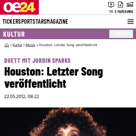
TV
E-PAPER
IMMO
TICKER
SPORT
STARS
MAGAZINE
KULTUR
MEHR
Kultur
Musik
Houston: Letzter Song veröffentlicht
DUETT MIT JORDIN SPARKS
Houston: Letzter Song
veröffentlicht
22.05.2012, 08:22