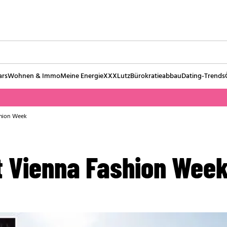
ars
Wohnen & Immo
Meine Energie
XXXLutz
Bürokratieabbau
Dating-Trends
shion Week
et Vienna Fashion Wee