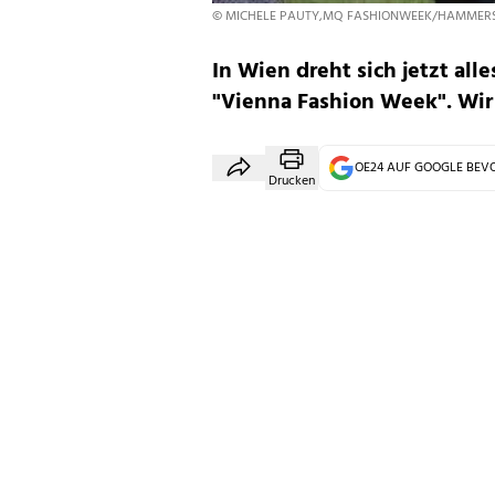
© MICHELE PAUTY,MQ FASHIONWEEK/HAMMER
In Wien dreht sich jetzt all
"Vienna Fashion Week". Wir 
OE24 AUF GOOGLE BE
Drucken