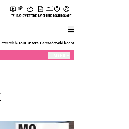
TV
RADIO
WETTER
E-PAPER
IMMO
LOGIN
LOGOUT
Österreich-Tour
Unsere Tiere
Mörwald kocht
Stark in den Tag
Best of Vienna
MEHR
k