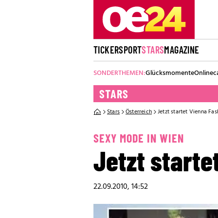
TICKER
SPORT
STARS
MAGAZINE
SONDERTHEMEN:
Glücksmomente
Onlinec
STARS
Stars
Österreich
Jetzt startet Vienna Fa
SEXY MODE IN WIEN
Jetzt start
22.09.2010, 14:52