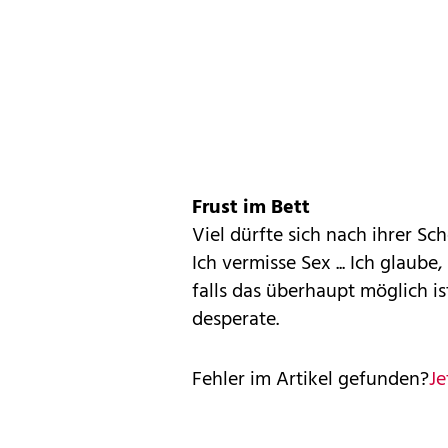
Frust im Bett
Viel dürfte sich nach ihrer Sc
Ich vermisse Sex ... Ich glaube
falls das überhaupt möglich ist
desperate.
Fehler im Artikel gefunden?
Je