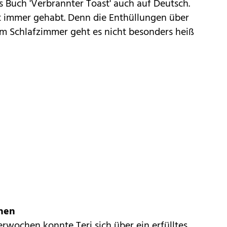
s Buch 'Verbrannter Toast' auch auf Deutsch.
ht immer gehabt. Denn die Enthüllungen über
rem Schlafzimmer geht es nicht besonders heiß
chen
erwochen konnte Teri sich über ein erfülltes