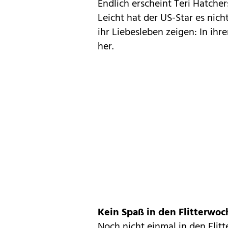
Endlich erscheint Teri Hatcher
Leicht hat der US-Star es nic
ihr Liebesleben zeigen: In ih
her.
Kein Spaß in den Flitterwo
Noch nicht einmal in den Flitt