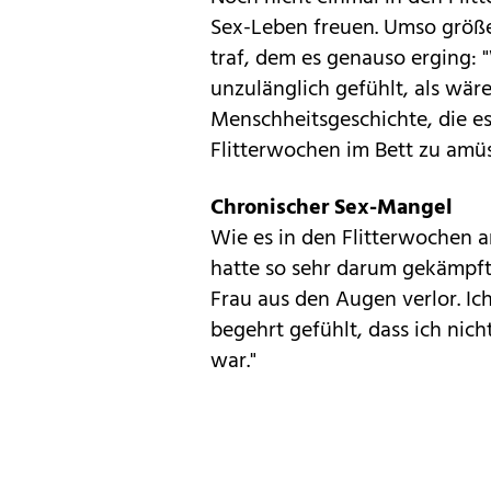
Sex-Leben freuen. Umso größer
traf, dem es genauso erging: 
unzulänglich gefühlt, als wär
Menschheitsgeschichte, die es 
Flitterwochen im Bett zu amüs
Chronischer Sex-Mangel
Wie es in den Flitterwochen an
hatte so sehr darum gekämpft,
Frau aus den Augen verlor. Ic
begehrt gefühlt, dass ich nic
war."