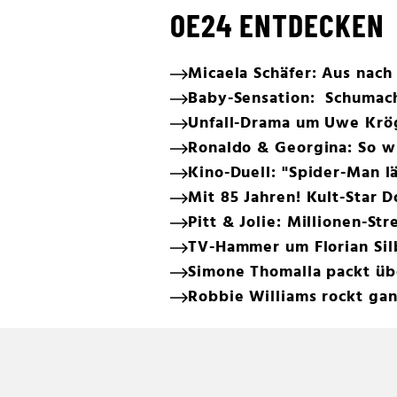
OE24 ENTDECKEN
Micaela Schäfer: Aus nach
Baby-Sensation: Schumach
Unfall-Drama um Uwe Krö
Ronaldo & Georgina: So w
Kino-Duell: "Spider-Man lä
Mit 85 Jahren! Kult-Star D
Pitt & Jolie: Millionen-St
TV-Hammer um Florian Sil
Simone Thomalla packt üb
Robbie Williams rockt gan