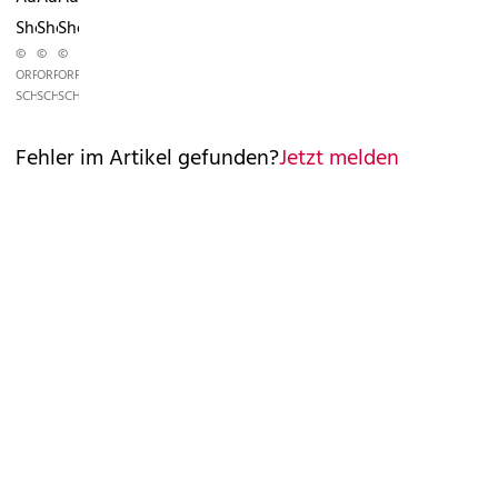
Show
Show
Show
©
©
©
ORF/ALI
ORF/ALI
ORF/ALI
SCHAFLER
SCHAFLER
SCHAFLER
Fehler im Artikel gefunden?
Jetzt melden