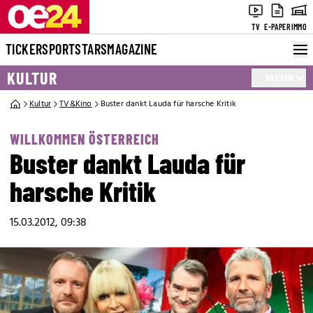
TV
E-PAPER
IMMO
TICKER
SPORT
STARS
MAGAZINE
KULTUR
MEHR
Kultur
TV&Kino
Buster dankt Lauda für harsche Kritik
WILLKOMMEN ÖSTERREICH
Buster dankt Lauda für
harsche Kritik
15.03.2012, 09:38