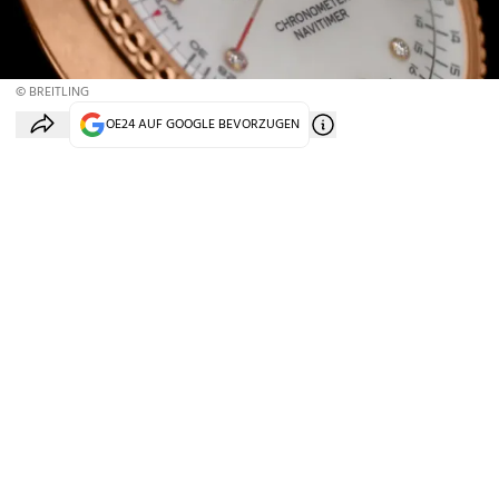
© BREITLING
OE24 AUF GOOGLE BEVORZUGEN