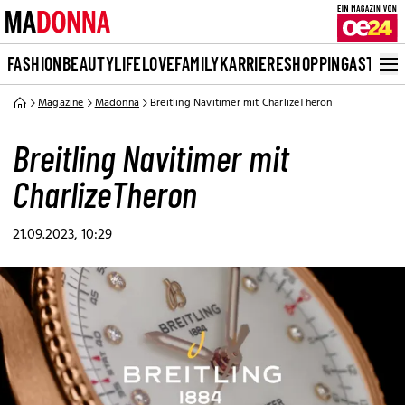
FASHION
BEAUTY
LIFE
LOVE
FAMILY
KARRIERE
SHOPPING
ASTRO
Magazine
Madonna
Breitling Navitimer mit CharlizeTheron
Breitling Navitimer mit
CharlizeTheron
21.09.2023, 10:29