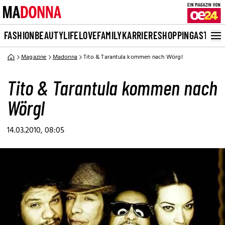
FASHION
BEAUTY
LIFE
LOVE
FAMILY
KARRIERE
SHOPPING
ASTRO
Magazine
Madonna
Tito & Tarantula kommen nach Wörgl
Tito & Tarantula kommen nach
Wörgl
14.03.2010, 08:05