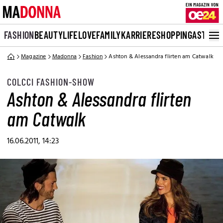
FASHION
BEAUTY
LIFE
LOVE
FAMILY
KARRIERE
SHOPPING
ASTRO
Magazine
Madonna
Fashion
Ashton & Alessandra flirten am Catwalk
COLCCI FASHION-SHOW
Ashton & Alessandra flirten
am Catwalk
16.06.2011, 14:23