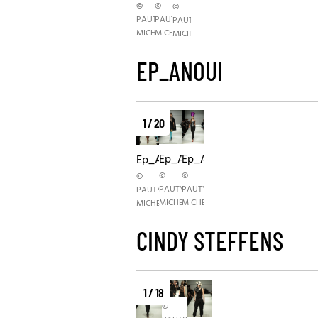
©
©
©
PAUTY
PAUTY
PAUTY
MICHELE
MICHELE
MICHELE
EP_ANOUI
1 / 20
Ep_Anoui
Ep_Anoui
Ep_Anoui
©
©
©
PAUTY
PAUTY
PAUTY
MICHELE
MICHELE
MICHELE
CINDY STEFFENS
1 / 18
©