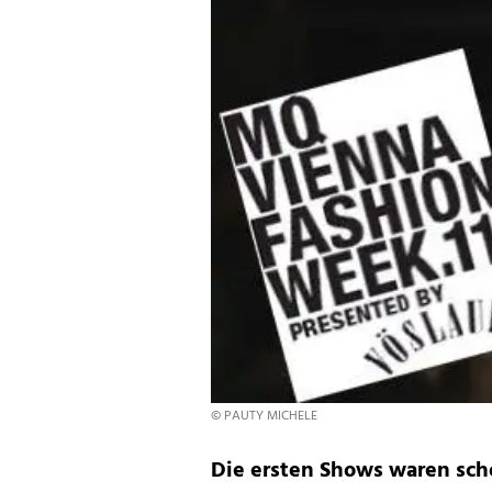
© PAUTY MICHELE
Die ersten Shows waren scho