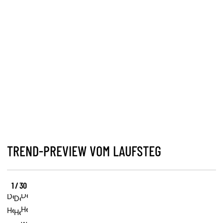
TREND-PREVIEW VOM LAUFSTEG
1 / 30
Der
Der
Der
Herbst
Herbst
Herbst