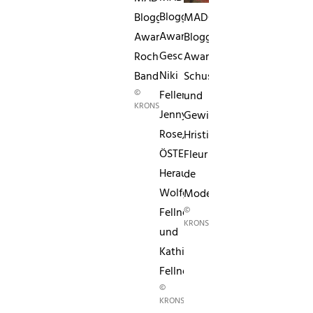
Blogger
MADONNA
Blogger
Awardoe24-
Blogger
AwardLa
Geschäftsführer
AwardPatrick
Rochelle
Niki
Schuster
Band
©
Feller,
und
KRONSTEINER
Jenny
Gewinnerin
Rose,
Hristina
ÖSTERREICH
Fleur
Herausgeber
de
Wolfgang
Mode
©
Fellner
KRONSTEINER
und
Kathi
Fellner
©
KRONSTEINER