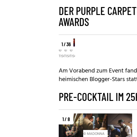
DER PURPLE CARPE
AWARDS
1 / 36
©
©
©
TISCHLER
TISCHLER
TISCHLER
Am Vorabend zum Event fand i
heimischen Blogger-Stars stat
PRE-COCKTAIL IM 2
1 / 8
© MADONNA