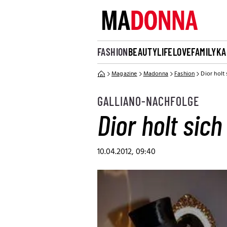
FASHION
BEAUTY
LIFE
LOVE
FAMILY
KA
Magazine
Madonna
Fashion
Dior holt
GALLIANO-NACHFOLGE
Dior holt sic
10.04.2012, 09:40