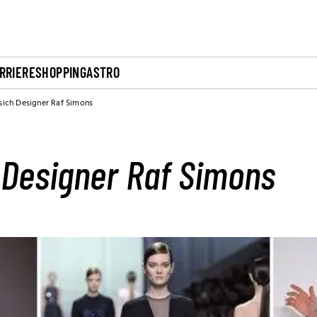
RRIERE
SHOPPING
ASTRO
 sich Designer Raf Simons
h Designer Raf Simons