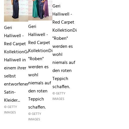
Geri
Halliwell -
Red Carpet
Geri
Geri
KollektionDiese
Halliwell -
Halliwell -
"Roben"
Red Carpet
Red Carpet
werden es
KollektionDiese
KollektionGeri
wohl
"Roben"
Halliwell in
niemals auf
werden es
einem ihrer
den roten
wohl
selbst
Teppich
niemals auf
entworfenen
schaffen.
den roten
Satin-
© GETTY
Teppich
IMAGES
Kleider...
schaffen.
© GETTY
IMAGES
© GETTY
IMAGES