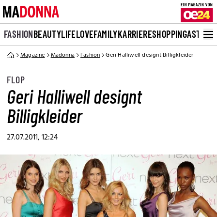
FASHION
BEAUTY
LIFE
LOVE
FAMILY
KARRIERE
SHOPPING
ASTRO
Magazine
Madonna
Fashion
Geri Halliwell designt Billigkleider
FLOP
Geri Halliwell designt
Billigkleider
27.07.2011, 12:24