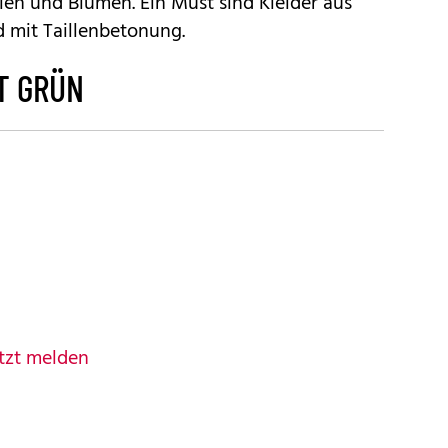
eien und Blumen. Ein Must sind Kleider aus
 mit Taillenbetonung.
T GRÜN
tzt melden