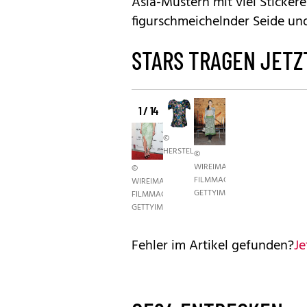
Asia-Mustern mit viel Sticker
figurschmeichelnder Seide und
STARS TRAGEN JETZ
1 / 14
©
HERSTELLER
©
WIREIMAGE.COM/GETTY,
©
FILMMAGIC.COM/GETTY,
WIREIMAGE.COM/GETTY,
GETTYIMAGES
FILMMAGIC.COM/GETTY,
GETTYIMAGES
Fehler im Artikel gefunden?
Je