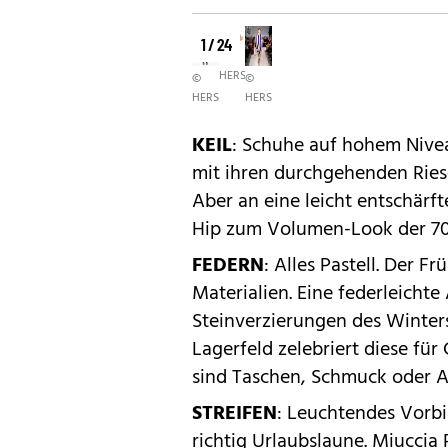
1 / 24
©
HERSTELLER
©
©
HERSTELLER
HERSTELLER
KEIL
: Schuhe auf hohem Nive
mit ihren durchgehenden Riese
Aber an eine leicht entschär
Hip zum Volumen-Look der 70
FEDERN
: Alles Pastell. Der F
Materialien. Eine federleichte
Steinverzierungen des Winter
Lagerfeld zelebriert diese für
sind Taschen, Schmuck oder A
STREIFEN
: Leuchtendes Vorbi
richtig Urlaubslaune. Miuccia