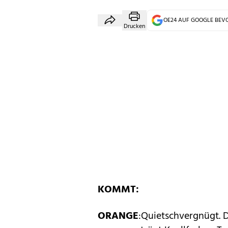
OE24 AUF GOOGLE BE
Drucken
KOMMT:
ORANGE
:Quietschvergnügt. D