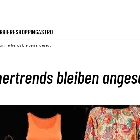
RRIERE
SHOPPING
ASTRO
ommertrends bleiben angesagt
rtrends bleiben anges