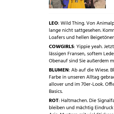
LEO
: Wild Thing. Von Animal
lange nicht sattgesehen. Komm
Loafers und hellen Beigetönen
COWGIRLS
: Yippie yeah. Jet
lässigen Fransen, softem Led
Obenauf sind Sie außerdem mit
BLUMEN
: Ab auf die Wiese. 
Farbe in unseren Alltag gebrac
allover und im 70er-Look. Off
Basics.
ROT
: Haltmachen. Die Signalf
bleiben und mächtig Eindruck