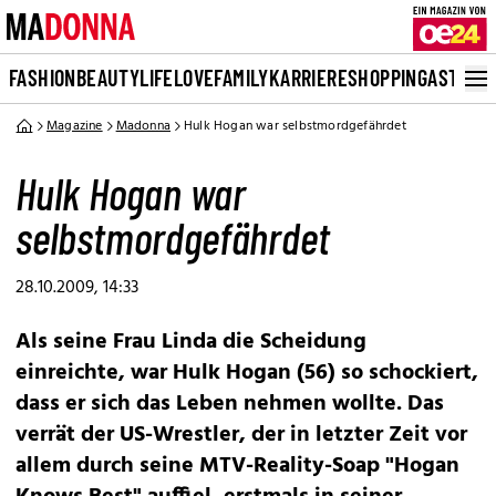
FASHION
BEAUTY
LIFE
LOVE
FAMILY
KARRIERE
SHOPPING
ASTRO
Magazine
Madonna
Hulk Hogan war selbstmordgefährdet
Hulk Hogan war
selbstmordgefährdet
28.10.2009, 14:33
Als seine Frau Linda die Scheidung
einreichte, war Hulk Hogan (56) so schockiert,
dass er sich das Leben nehmen wollte. Das
verrät der US-Wrestler, der in letzter Zeit vor
allem durch seine MTV-Reality-Soap "Hogan