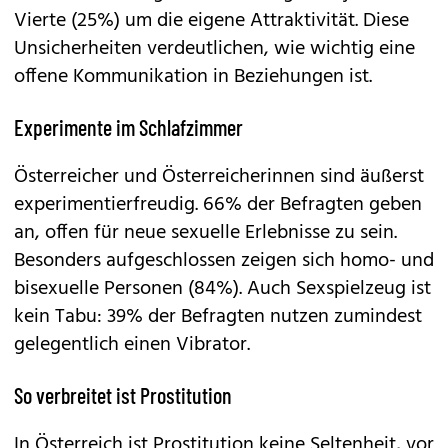
Vierte (25%) um die eigene Attraktivität. Diese
Unsicherheiten verdeutlichen, wie wichtig eine
offene Kommunikation in Beziehungen ist.
Experimente im Schlafzimmer
Österreicher und Österreicherinnen sind äußerst
experimentierfreudig. 66% der Befragten geben
an, offen für neue sexuelle Erlebnisse zu sein.
Besonders aufgeschlossen zeigen sich homo- und
bisexuelle Personen (84%). Auch Sexspielzeug ist
kein Tabu: 39% der Befragten nutzen zumindest
gelegentlich einen Vibrator.
So verbreitet ist Prostitution
In Österreich ist Prostitution keine Seltenheit, vor