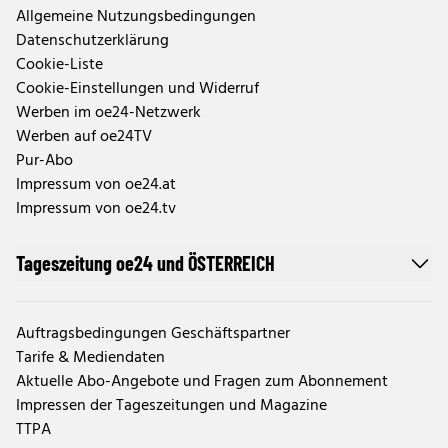
Allgemeine Nutzungsbedingungen
Datenschutzerklärung
Cookie-Liste
Cookie-Einstellungen und Widerruf
Werben im oe24-Netzwerk
Werben auf oe24TV
Pur-Abo
Impressum von oe24.at
Impressum von oe24.tv
Tageszeitung oe24 und ÖSTERREICH
Auftragsbedingungen Geschäftspartner
Tarife & Mediendaten
Aktuelle Abo-Angebote und Fragen zum Abonnement
Impressen der Tageszeitungen und Magazine
TTPA