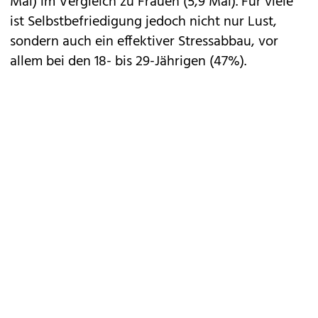
Mal) im Vergleich zu Frauen (5,9 Mal). Für viele
ist Selbstbefriedigung jedoch nicht nur Lust,
sondern auch ein effektiver Stressabbau, vor
allem bei den 18- bis 29-Jährigen (47%).