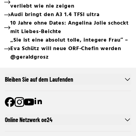
verliebt wie nie zeigen
Audi bringt den A3 1.4 TFSI ultra
10 Jahre ohne Dates: Angelina Jolie schockt
mit Liebes-Beichte
„Sie ist eine absolut tolle, integere Frau“ –
Eva Schütz will neue ORF-Chefin werden
@geraldgrosz ​
Bleiben Sie auf dem Laufenden
Online Netzwerk oe24