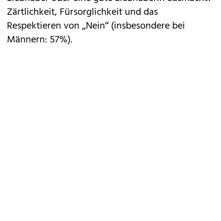
Zärtlichkeit, Fürsorglichkeit und das
Respektieren von „Nein“ (insbesondere bei
Männern: 57%).