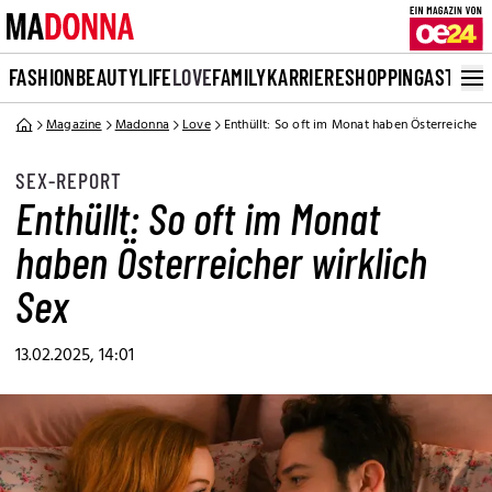
FASHION
BEAUTY
LIFE
LOVE
FAMILY
KARRIERE
SHOPPING
ASTRO
Magazine
Madonna
Love
Enthüllt: So oft im Monat haben Österreicher w
SEX-REPORT
Enthüllt: So oft im Monat
haben Österreicher wirklich
Sex
13.02.2025, 14:01