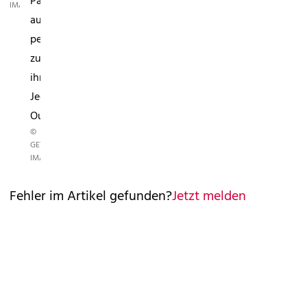
Passt
IMAGES
auch
perfekt
zu
ihrem
Jeggings-
Outfit.
©
GETTY
IMAGES
Fehler im Artikel gefunden?
Jetzt melden