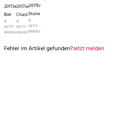
2017Emma
2017Jessica
2017Jessica
Stone
Biel
Chastain
©
©
©
GETTY
GETTY
GETTY
IMAGES
IMAGES
IMAGES
Fehler im Artikel gefunden?
Jetzt melden