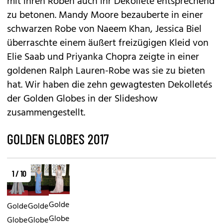
mit ihren Roben auch ihr Dekolleté entsprechend
zu betonen. Mandy Moore bezauberte in einer
schwarzen Robe von Naeem Khan, Jessica Biel
überraschte einem äußert freizügigen Kleid von
Elie Saab und Priyanka Chopra zeigte in einer
goldenen Ralph Lauren-Robe was sie zu bieten
hat. Wir haben die zehn gewagtesten Dekolletés
der Golden Globes in der Slideshow
zusammengestellt.
GOLDEN GLOBES 2017
1 / 10
Golden
Golden
Golden
Globes
Globes
Globes