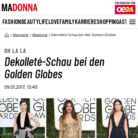
FASHION
BEAUTY
LIFE
LOVE
FAMILY
KARRIERE
SHOPPING
ASTRO
Magazine
Madonna
Dekolleté-Schau bei den Golden Globes
OH LA LA
Dekolleté-Schau bei den
Golden Globes
09.01.2017, 13:40