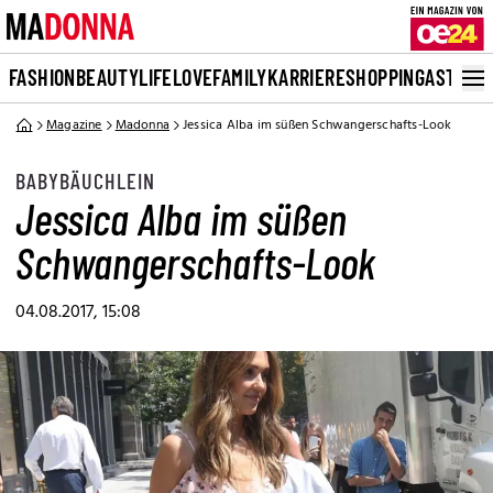
FASHION
BEAUTY
LIFE
LOVE
FAMILY
KARRIERE
SHOPPING
ASTRO
Magazine
Madonna
Jessica Alba im süßen Schwangerschafts-Look
BABYBÄUCHLEIN
Jessica Alba im süßen
Schwangerschafts-Look
04.08.2017, 15:08