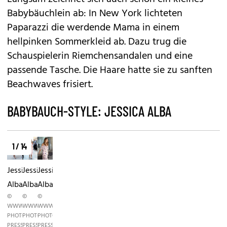
Babybäuchlein ab: In New York lichteten
Paparazzi die werdende Mama in einem
hellpinken Sommerkleid ab. Dazu trug die
Schauspielerin Riemchensandalen und eine
passende Tasche. Die Haare hatte sie zu sanften
Beachwaves frisiert.
BABYBAUCH-STYLE: JESSICA ALBA
1 / 14
Jessica
Jessica
Jessica
Alba
Alba
Alba
©
©
©
WWW.PPS.AT
WWW.PPS.AT
WWW.PPS.AT
PHOTO
PHOTO
PHOTO
PRESS
PRESS
PRESS