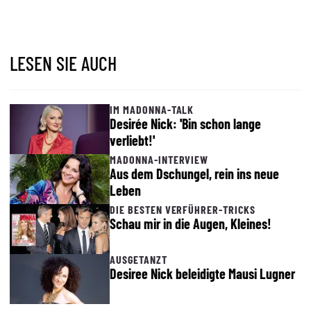
LESEN SIE AUCH
IM MADONNA-TALK
Desirée Nick: 'Bin schon lange
verliebt!'
MADONNA-INTERVIEW
Aus dem Dschungel, rein ins neue
Leben
DIE BESTEN VERFÜHRER-TRICKS
Schau mir in die Augen, Kleines!
AUSGETANZT
Desiree Nick beleidigte Mausi Lugner