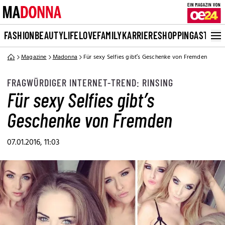
FASHION
BEAUTY
LIFE
LOVE
FAMILY
KARRIERE
SHOPPING
ASTRO
Magazine
Madonna
Für sexy Selfies gibt’s Geschenke von Fremden
FRAGWÜRDIGER INTERNET-TREND: RINSING
Für sexy Selfies gibt’s
Geschenke von Fremden
07.01.2016, 11:03