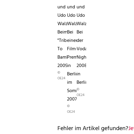
und
und
und
Udo
Udo
Udo
Walz
Walz
Walz
Beim
Bei
Bei
"Tribute
einer
der
To
Film-
Vodafone
Bambi
Premiere
Night
2009"
in
2008
©
Berlin
in
OE24
im
Berlin
©
Sommer
OE24
2007
©
OE24
Fehler im Artikel gefunden?
Je