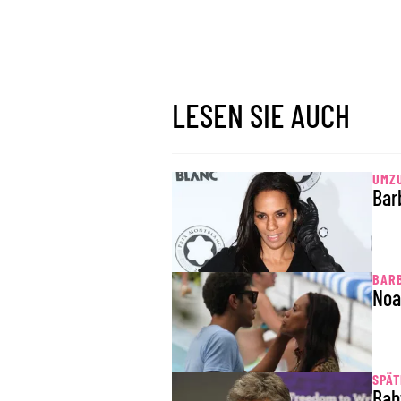
LESEN SIE AUCH
UMZ
Bar
BAR
Noa
SPÄT
Bab