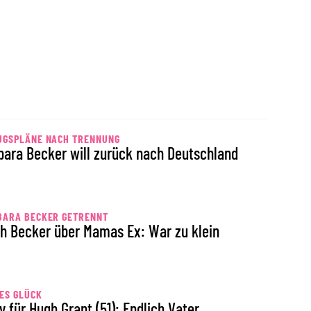
UGSPLÄNE NACH TRENNUNG
bara Becker will zurück nach Deutschland
BARA BECKER GETRENNT
h Becker über Mamas Ex: War zu klein
ES GLÜCK
y für Hugh Grant (51): Endlich Vater