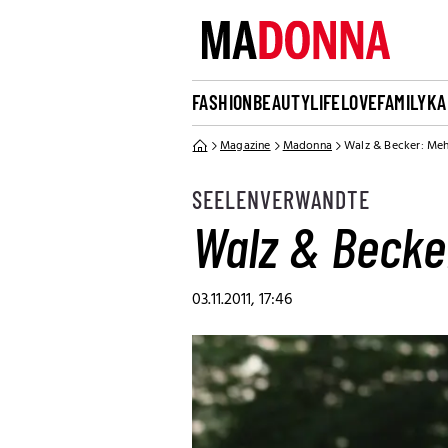
FASHION
BEAUTY
LIFE
LOVE
FAMILY
KA
Magazine
Madonna
Walz & Becker: Meh
SEELENVERWANDTE
Walz & Becker
03.11.2011, 17:46