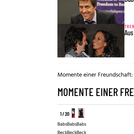
TREN
Aus
Momente einer Freundschaft:
MOMENTE EINER FR
1 / 20
Babs
Babs
Babs
Becker
Becker
Becker