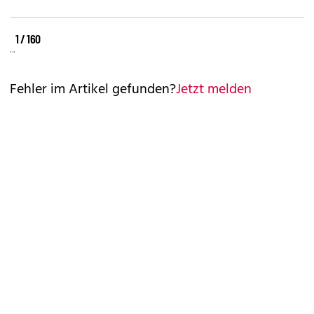
©
©
©
1 / 160
REUTERS
REUTERS
REUTERS
Fehler im Artikel gefunden?
Jetzt melden