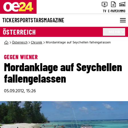
TV
E-PAPER
IMMO
TICKER
SPORT
STARS
MAGAZINE
ÖSTERREICH
MEHR
Österreich
Chronik
Mordanklage auf Seychellen fallengelassen
GEGEN WIENER
Mordanklage auf Seychellen
fallengelassen
05.09.2012, 15:26