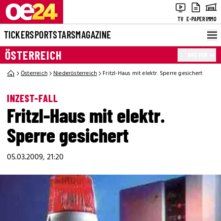
TV
E-PAPER
IMMO
TICKER
SPORT
STARS
MAGAZINE
ÖSTERREICH
MEHR
Österreich
Niederösterreich
Fritzl-Haus mit elektr. Sperre gesichert
INZEST-FALL
Fritzl-Haus mit elektr.
Sperre gesichert
05.03.2009, 21:20