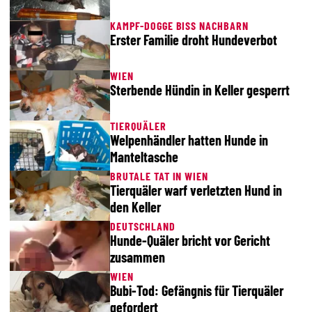
KAMPF-DOGGE BISS NACHBARN
Erster Familie droht Hundeverbot
WIEN
Sterbende Hündin in Keller gesperrt
TIERQUÄLER
Welpenhändler hatten Hunde in
Manteltasche
BRUTALE TAT IN WIEN
Tierquäler warf verletzten Hund in
den Keller
DEUTSCHLAND
Hunde-Quäler bricht vor Gericht
zusammen
WIEN
Bubi-Tod: Gefängnis für Tierquäler
gefordert