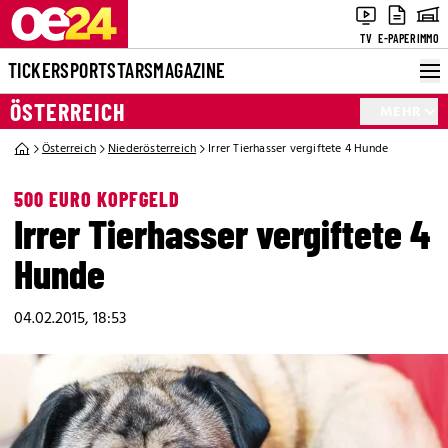
TV
E-PAPER
IMMO
TICKER
SPORT
STARS
MAGAZINE
ÖSTERREICH
MEHR
Österreich
Niederösterreich
Irrer Tierhasser vergiftete 4 Hunde
500 EURO KOPFGELD
Irrer Tierhasser vergiftete 4
Hunde
04.02.2015, 18:53