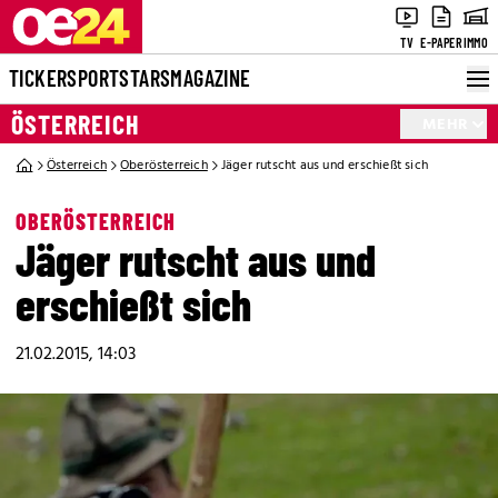
TV
E-PAPER
IMMO
TICKER
SPORT
STARS
MAGAZINE
ÖSTERREICH
MEHR
Österreich
Oberösterreich
Jäger rutscht aus und erschießt sich
OBERÖSTERREICH
Jäger rutscht aus und
erschießt sich
21.02.2015, 14:03