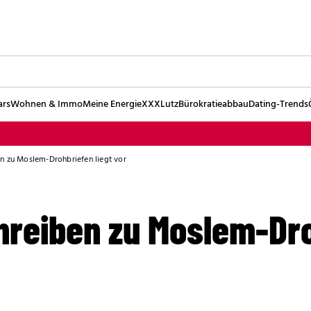
ars
Wohnen & Immo
Meine Energie
XXXLutz
Bürokratieabbau
Dating-Trends
n zu Moslem-Drohbriefen liegt vor
reiben zu Moslem-Dr