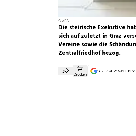
© APA
Die steirische Exekutive ha
sich auf zuletzt in Graz ve
Vereine sowie die Schändu
Zentralfriedhof bezog.
OE24 AUF GOOGLE BE
Drucken