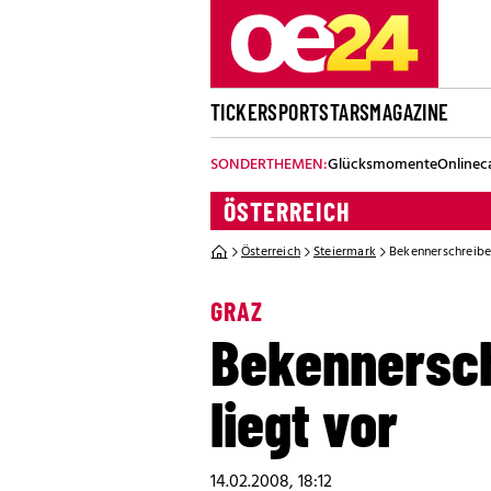
TICKER
SPORT
STARS
MAGAZINE
SONDERTHEMEN:
Glücksmomente
Onlinec
ÖSTERREICH
Österreich
Steiermark
Bekennerschreibe
GRAZ
Bekennersch
liegt vor
14.02.2008, 18:12