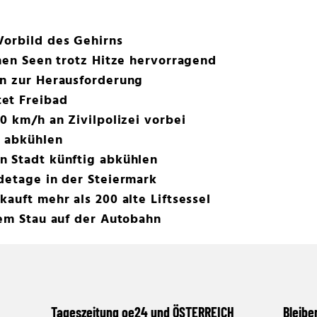
Vorbild des Gehirns
chen Seen trotz Hitze hervorragend
en zur Herausforderung
et Freibad
0 km/h an Zivilpolizei vorbei
e abkühlen
n Stadt künftig abkühlen
detage in der Steiermark
auft mehr als 200 alte Liftsessel
gem Stau auf der Autobahn
Tageszeitung oe24 und ÖSTERREICH
Bleibe