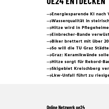
OE24 ENTDECKEN
Energiesparende KI nach 
Wasserqualität in steiris
Hitze wird in Pflegeheim
Einbrecher-Bande verwüst
Biker brettert mit über 20
So will die TU Graz Städt
Graz: Keramikwände solle
Hitze sorgt für Rekord-Ba
Skigebiet Kreischberg verk
Lkw-Unfall führt zu riesi
Online Netzwerk oe24