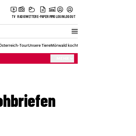
TV
RADIO
WETTER
E-PAPER
IMMO
LOGIN
LOGOUT
Österreich-Tour
Unsere Tiere
Mörwald kocht
Stark in den Tag
Best of Vienna
MEHR
ohbriefen