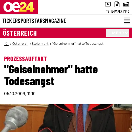
TV
E-PAPER
IMMO
TICKER
SPORT
STARS
MAGAZINE
ÖSTERREICH
MEHR
Österreich
Steiermark
"Geiselnehmer" hatte Todesangst
PROZESSAUFTAKT
"Geiselnehmer" hatte
Todesangst
06.10.2009, 11:10