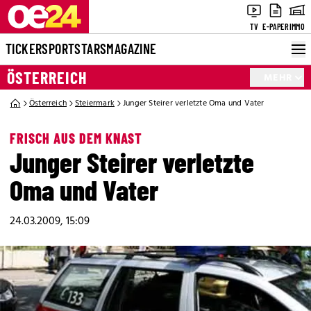
TV
E-PAPER
IMMO
TICKER
SPORT
STARS
MAGAZINE
ÖSTERREICH
MEHR
Österreich
Steiermark
Junger Steirer verletzte Oma und Vater
FRISCH AUS DEM KNAST
Junger Steirer verletzte
Oma und Vater
24.03.2009, 15:09