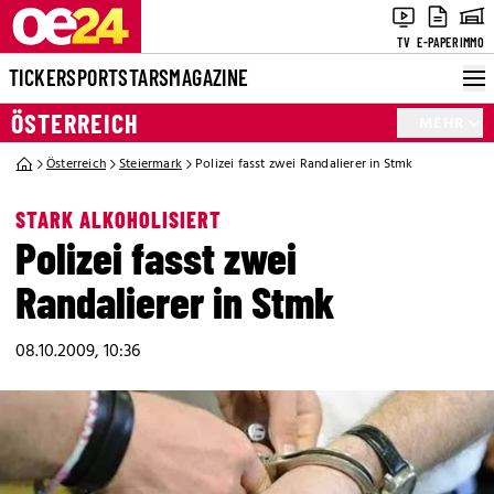
TV
E-PAPER
IMMO
TICKER
SPORT
STARS
MAGAZINE
ÖSTERREICH
MEHR
Österreich
Steiermark
Polizei fasst zwei Randalierer in Stmk
STARK ALKOHOLISIERT
Polizei fasst zwei
Randalierer in Stmk
08.10.2009, 10:36